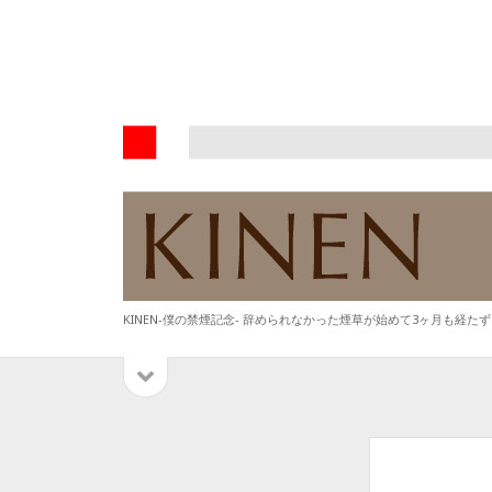
KINEN-
僕
の
禁
煙
記
念-
KINEN-僕の禁煙記念- 辞められなかった煙草が始めて3ヶ月も経
サ
サ
イ
イ
ド
バ
ド
検
ー
を
索