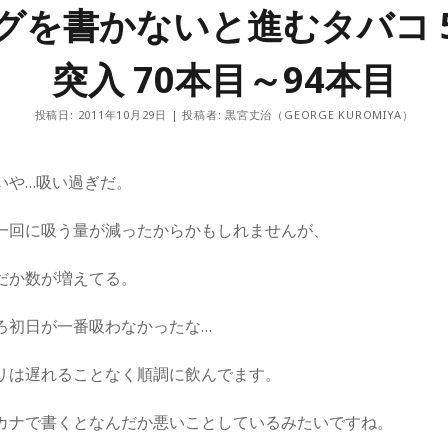
禁煙外来に行ってから1年が過ぎた。総括！
グを書かないと進むタバコ 
半年過ぎた！休憩って休憩だ！
そろそろ半年！
突入 70本目～94本目
投稿日: 2011年10月29日 | 投稿者: 黒宮丈治（GEORGE KUROMIYA）
いや…吸い過ぎだ。
一回に吸う量が減ったからかもしれませんが、
だか数が増えてる。
ろ初日が一番吸わなかったな…
リは遅れることなく順調に飲んでます。
カナで書くとなんだか悪いことしているみたいですね。