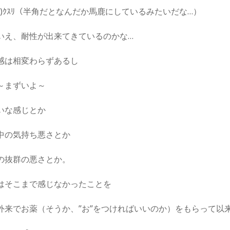
m･ )ｸｽﾘ（半角だとなんだか馬鹿にしているみたいだな…）
いえ、耐性が出来てきているのかな…
感は相変わらずあるし
～まずいよ～
いな感じとか
中の気持ち悪さとか
の抜群の悪さとか。
はそこまで感じなかったことを
外来でお薬（そうか、”お”をつければいいのか）をもらって以