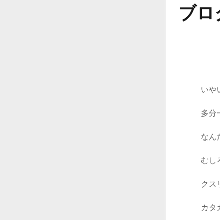
バ
ブロ
開
ー
く
いや
多分
なん
むし
クス
カタ