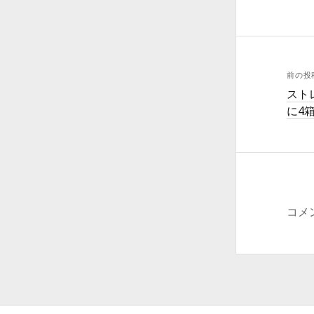
前の投
スト
に4箱
コメ