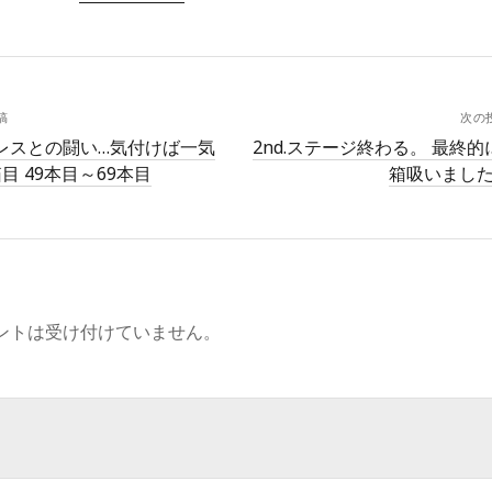
稿
次の
レスとの闘い…気付けば一気
2nd.ステージ終わる。 最終的
目 49本目～69本目
箱吸いまし
ントは受け付けていません。