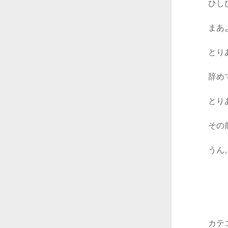
ひし
まあ
とり
辞め
とり
その
うん
カテ