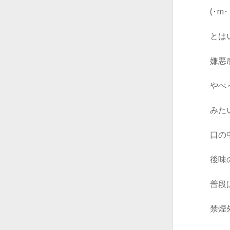
(･
とは
嫌悪
やべ
みた
口の
後味
普段
禁煙