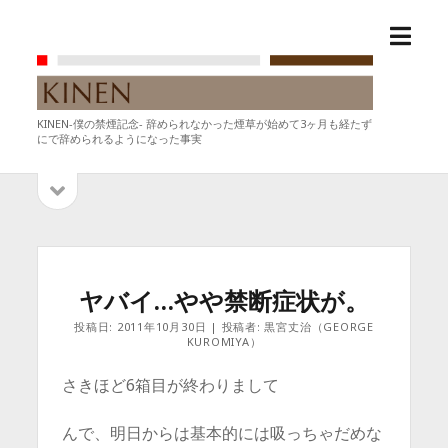
メ
KINEN-
ニ
僕
ュ
の
ー
禁
KINEN-僕の禁煙記念- 辞められなかった煙草が始めて3ヶ月も経たず
を
煙
にで辞められるようになった事実
開
記
く
念-
サ
サ
イ
イ
ド
バ
ド
ー
を
バ
ヤバイ…やや禁断症状が。
開
ー
投稿日: 2011年10月30日 | 投稿者: 黒宮丈治（GEORGE
く
KUROMIYA）
さきほど6箱目が終わりまして
んで、明日からは基本的には吸っちゃだめな