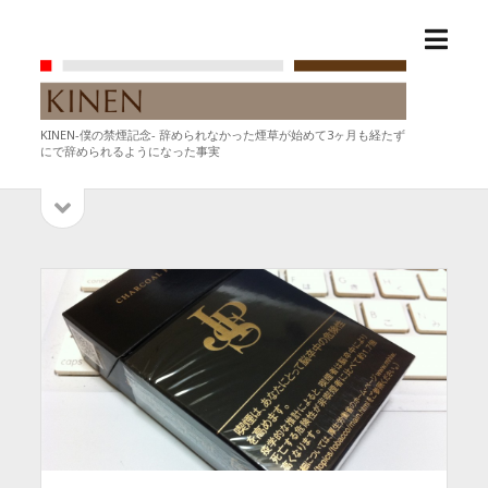
メ
KINEN-
ニ
僕
ュ
の
ー
禁
KINEN-僕の禁煙記念- 辞められなかった煙草が始めて3ヶ月も経たず
を
煙
にで辞められるようになった事実
開
記
く
念-
サ
サ
イ
イ
ド
バ
ド
ー
を
バ
開
ー
く