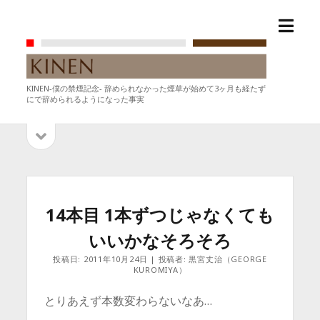
メ
KINEN-
ニ
僕
ュ
の
ー
禁
KINEN-僕の禁煙記念- 辞められなかった煙草が始めて3ヶ月も経たず
を
煙
にで辞められるようになった事実
開
記
く
念-
サ
サ
イ
イ
ド
バ
ド
ー
を
バ
14本目 1本ずつじゃなくても
開
ー
く
いいかなそろそろ
投稿日: 2011年10月24日 | 投稿者: 黒宮丈治（GEORGE
KUROMIYA）
とりあえず本数変わらないなあ…