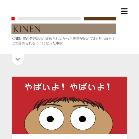
メ
KINEN-
ニ
僕
ュ
の
ー
禁
KINEN-僕の禁煙記念- 辞められなかった煙草が始めて3ヶ月も経たず
を
煙
にで辞められるようになった事実
開
記
く
念-
サ
サ
イ
イ
ド
バ
ド
ー
を
バ
開
ー
く