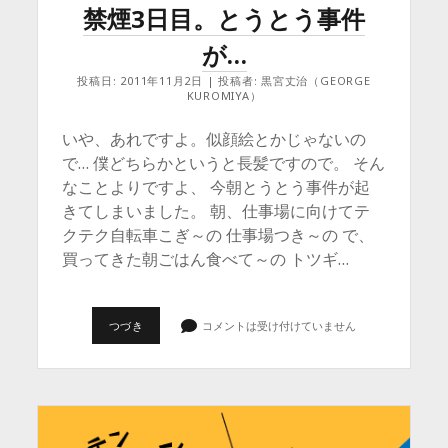
禁煙3日目。とうとう事件
が…
投稿日: 2011年11月2日 | 投稿者: 黒宮丈治（GEORGE
KUROMIYA）
いや、あれですよ。似顔絵とかじゃないの
で… 僕どちらかというと長髪ですので。 そん
なことよりですよ、 今朝とうとう事件が起
きてしまいました。 朝、仕事場に向けてテ
クテク自転車こぎ～の 仕事場つき～の で、
買ってきた朝ごはん食べて～の トツギ…
禁
つづき
コメントは受け付けていません
煙
3
日
目。
と
う
と
う