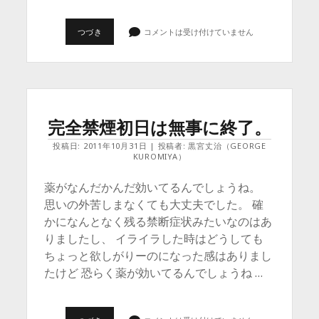
完
つづき
コメントは受け付けていません
全
禁
煙
2
日
目
&
某
完全禁煙初日は無事に終了。
テ
レ
投稿日: 2011年10月31日 | 投稿者: 黒宮丈治（GEORGE
ビ
KUROMIYA）
番
組
で
薬がなんだかんだ効いてるんでしょうね。
解
思いの外苦しまなくても大丈夫でした。 確
っ
た
かになんとなく残る禁断症状みたいなのはあ
こ
と。
りましたし、 イライラした時はどうしても
ちょっと欲しがりーのになった感はありまし
たけど 恐らく薬が効いてるんでしょうね …