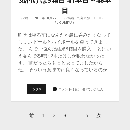
一
気
目
に
4
投稿日: 2011年10月27日 | 投稿者: 黒宮丈治（GEORGE
箱
KUROMIYA）
目
49
本
昨晩は寝る前になんだか急に呑みたくなって
目
しまい ビールとハイボールを買ってきまし
～
69
た。 んで、悩んだ結果3箱目を購入。 とはい
本
え呑んでる時は2本だけしか吸わなかった
目
す。 前だったらもっと吸ってましたから
ね。 そういう意味では良くなっているのか…
2ND.
つづき
コメントは受け付けていません
ス
テ
ー
ジ
開
Posts
前
1
2
3
…
6
次
始…
と
は
pagination
い