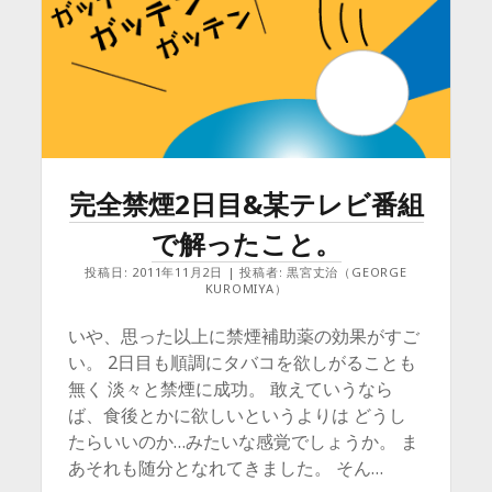
事
件
が…
完全禁煙2日目&某テレビ番組
で解ったこと。
投稿日: 2011年11月2日 | 投稿者: 黒宮丈治（GEORGE
KUROMIYA）
いや、思った以上に禁煙補助薬の効果がすご
い。 2日目も順調にタバコを欲しがることも
無く 淡々と禁煙に成功。 敢えていうなら
ば、食後とかに欲しいというよりは どうし
たらいいのか…みたいな感覚でしょうか。 ま
あそれも随分となれてきました。 そん…