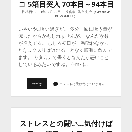
コ 5箱目突入 70本目～94本目
に
6
箱
投稿日: 2011年10月29日 | 投稿者: 黒宮丈治（GEORGE
吸
KUROMIYA）
い
ま
いやいや…吸い過ぎだ。 多分一回に吸う量が
し
た。
減ったからかもしれませんが、 なんだか数
が増えてる。 むしろ初日が一番吸わなかっ
たな… クスリは遅れることなく順調に飲んで
ます。 カタカナで書くとなんだか悪いこと
しているみたいですね。 (･m･ )…
ブ
つづき
コメントは受け付けていません
ロ
グ
を
書
か
な
い
と
ストレスとの闘い…気付けば
進
む