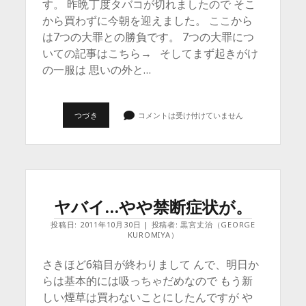
す。 昨晩丁度タバコが切れましたので そこ
から買わずに今朝を迎えました。 ここから
は7つの大罪との勝負です。 7つの大罪につ
いての記事はこちら→ そしてまず起きがけ
の一服は 思いの外と…
3RD.
つづき
コメントは受け付けていません
ス
テ
ー
ジ
こ
こ
か
ら
ヤバイ…やや禁断症状が。
が
本
投稿日: 2011年10月30日 | 投稿者: 黒宮丈治（GEORGE
当
KUROMIYA）
の
禁
煙
さきほど6箱目が終わりまして んで、明日か
外
らは基本的には吸っちゃだめなので もう新
来
生
しい煙草は買わないことにしたんですが や
活。