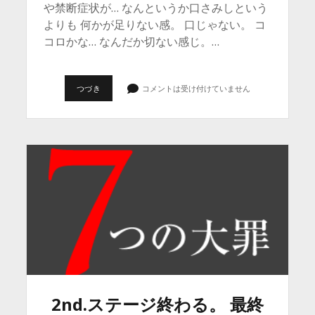
や禁断症状が… なんというか口さみしという
よりも 何かが足りない感。 口じゃない。 コ
コロかな… なんだか切ない感じ。…
ヤ
つづき
コメントは受け付けていません
バ
イ…
や
や
禁
断
症
状
が。
2nd.ステージ終わる。 最終