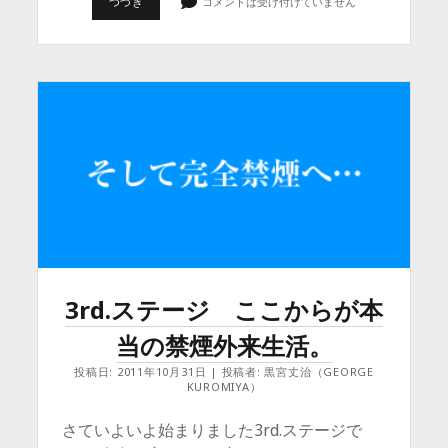
完
つづき
コメントは受け付けていません
全
禁
煙
初
日
は
無
事
に
終
了。
3rd.ステージ ここからが本
当の禁煙外来生活。
投稿日: 2011年10月31日 | 投稿者: 黒宮丈治（GEORGE
KUROMIYA）
さていよいよ始まりました3rd.ステージで