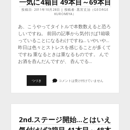
一気に4箱目 49本目～69本目
タ
バ
コ
投稿日: 2011年10月28日 | 投稿者: 黒宮丈治（GEORGE
5
KUROMIYA）
箱
目
あ、こうやってタイトルで本数数えると恐ろ
突
入
しいですね。 前回の記事から気付けば1箱吸
70
っていることになるわけですね… いやいや…
本
目
昨日は色々とストレスを感じることが多くて
～
94
ですね 重なるときは重なるものです。 んで
本
お酒を呑んだんですが、 呑んでる…
目
ス
つづき
コメントは受け付けていません
ト
レ
ス
と
の
闘
い…
気
2nd.ステージ開始…とはいえ
付
け
気付けば3箱目 41本目～48本
ば