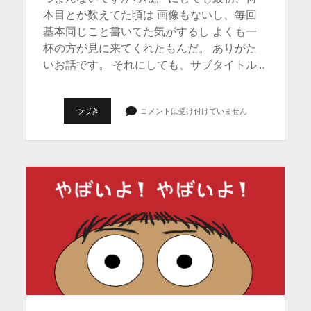
本目とか数えてた頃は 画像もないし、毎回
念-
基本同じこと書いてた気がするし よくも一
投
杯の方が見に来てくれたもんだ。 ありがた
いお話です。 それにしても、サブタイトル…
稿
完
つづき
コメントは受け付けていません
全
禁
煙
4
日
目…
遅
く
起
き
た
朝
は。