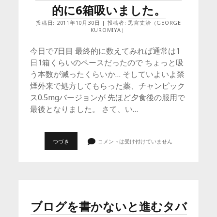
的に6箱吸いました。
投稿日: 2011年10月30日 | 投稿者: 黒宮丈治（GEORGE
KUROMIYA）
今日で7日目 最終的に数えてみれば通常は1
日1箱くらいのペースだったので ちょっと吸
う本数が減ったくらいか… そしていよいよ禁
煙外来で処方してもらった薬、チャンピック
ス0.5mgバージョンが 先ほど夕食後の服用で
最後となりました。 さて、い…
2ND.
つづき
コメントは受け付けていません
ス
テ
ー
ジ
終
わ
る。
最
ブログを書かないと進むタバ
終
的