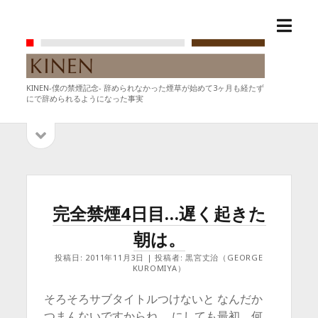
メ
KINEN-
ニ
僕
ュ
の
ー
禁
KINEN-僕の禁煙記念- 辞められなかった煙草が始めて3ヶ月も経たず
を
煙
にで辞められるようになった事実
開
記
く
念-
サ
サ
イ
イ
ド
バ
ド
KINEN-
ー
を
バ
僕
完全禁煙4日目…遅く起きた
開
ー
の
く
朝は。
禁
投稿日: 2011年11月3日 | 投稿者: 黒宮丈治（GEORGE
KUROMIYA）
煙
そろそろサブタイトルつけないと なんだか
記
つまんないですからね。 にしても最初、何